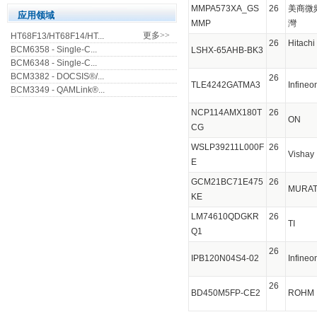
MMPA573XA_GS
26
美商微
应用领域
MMP
灣
更多>>
HT68F13/HT68F14/HT...
26
Hitachi
BCM6358 - Single-C...
LSHX-65AHB-BK3
BCM6348 - Single-C...
BCM3382 - DOCSIS®/...
26
TLE4242GATMA3
Infin
BCM3349 - QAMLink®...
NCP114AMX180T
26
ON
CG
WSLP39211L000F
26
Visha
E
GCM21BC71E475
26
MURA
KE
LM74610QDGKR
26
TI
Q1
26
IPB120N04S4-02
Infin
26
BD450M5FP-CE2
ROH