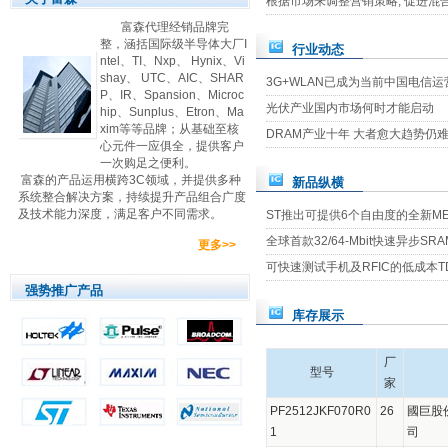
根据市场来调整营销策略, 促进混
富森代理经销品牌完
整，涵括国际级半导体大厂I
行业动态
ntel、TI、Nxp、 Hynix、Vi
shay、 UTC、AIC、SHAR
3G+WLAN已成为当前中国电信
P、IR、Spansion、Microc
光伏产业国内市场何时才能启动
hip、Sunplus、Etron、Ma
xim等等品牌；从基础至核
DRAM产业十年 大者愈大趋势仍
心元件一应俱全，提供客户
一次购足之便利。
富森的产品运用横跨3C领域，并提供多种
新品纵横
系统整合解决方案，持续提升产品组合广度
及技术能力深度，满足客户不同需求。
ST推出可提供6个自由度的全新M
全球首款32/64-Mbit快速异步SRA
更多>>
可快速测试手机及RFIC的低成本TD-S
强势推广产品
库存展示
厂
型号
家
PF2512JKF070R0
26
國巨股
1
司