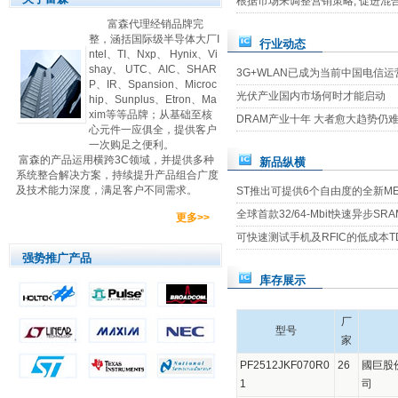
根据市场来调整营销策略, 促进混
富森代理经销品牌完
整，涵括国际级半导体大厂I
行业动态
ntel、TI、Nxp、 Hynix、Vi
shay、 UTC、AIC、SHAR
3G+WLAN已成为当前中国电信
P、IR、Spansion、Microc
光伏产业国内市场何时才能启动
hip、Sunplus、Etron、Ma
xim等等品牌；从基础至核
DRAM产业十年 大者愈大趋势仍
心元件一应俱全，提供客户
一次购足之便利。
富森的产品运用横跨3C领域，并提供多种
新品纵横
系统整合解决方案，持续提升产品组合广度
及技术能力深度，满足客户不同需求。
ST推出可提供6个自由度的全新M
全球首款32/64-Mbit快速异步SRA
更多>>
可快速测试手机及RFIC的低成本TD-S
强势推广产品
库存展示
厂
型号
家
PF2512JKF070R0
26
國巨股
1
司