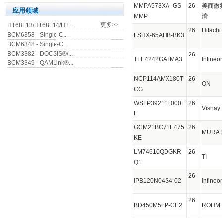
MMPA573XA_GS
26
美商微
应用领域
MMP
灣
更多>>
HT68F13/HT68F14/HT...
26
Hitachi
BCM6358 - Single-C...
LSHX-65AHB-BK3
BCM6348 - Single-C...
BCM3382 - DOCSIS®/...
26
TLE4242GATMA3
Infin
BCM3349 - QAMLink®...
NCP114AMX180T
26
ON
CG
WSLP39211L000F
26
Visha
E
GCM21BC71E475
26
MURA
KE
LM74610QDGKR
26
TI
Q1
26
IPB120N04S4-02
Infin
26
BD450M5FP-CE2
ROH