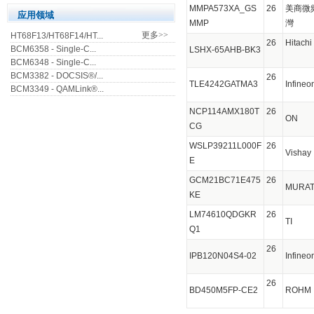
MMPA573XA_GS
26
美商微
应用领域
MMP
灣
更多>>
HT68F13/HT68F14/HT...
26
Hitachi
BCM6358 - Single-C...
LSHX-65AHB-BK3
BCM6348 - Single-C...
BCM3382 - DOCSIS®/...
26
TLE4242GATMA3
Infin
BCM3349 - QAMLink®...
NCP114AMX180T
26
ON
CG
WSLP39211L000F
26
Visha
E
GCM21BC71E475
26
MURA
KE
LM74610QDGKR
26
TI
Q1
26
IPB120N04S4-02
Infin
26
BD450M5FP-CE2
ROH