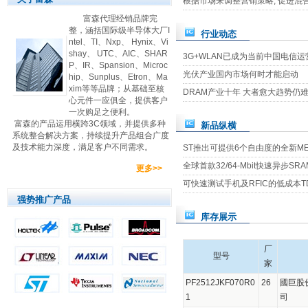
根据市场来调整营销策略, 促进混
富森代理经销品牌完
整，涵括国际级半导体大厂I
行业动态
ntel、TI、Nxp、 Hynix、Vi
shay、 UTC、AIC、SHAR
3G+WLAN已成为当前中国电信
P、IR、Spansion、Microc
光伏产业国内市场何时才能启动
hip、Sunplus、Etron、Ma
xim等等品牌；从基础至核
DRAM产业十年 大者愈大趋势仍
心元件一应俱全，提供客户
一次购足之便利。
富森的产品运用横跨3C领域，并提供多种
新品纵横
系统整合解决方案，持续提升产品组合广度
及技术能力深度，满足客户不同需求。
ST推出可提供6个自由度的全新M
全球首款32/64-Mbit快速异步SRA
更多>>
可快速测试手机及RFIC的低成本TD-S
强势推广产品
库存展示
厂
型号
家
PF2512JKF070R0
26
國巨股
1
司