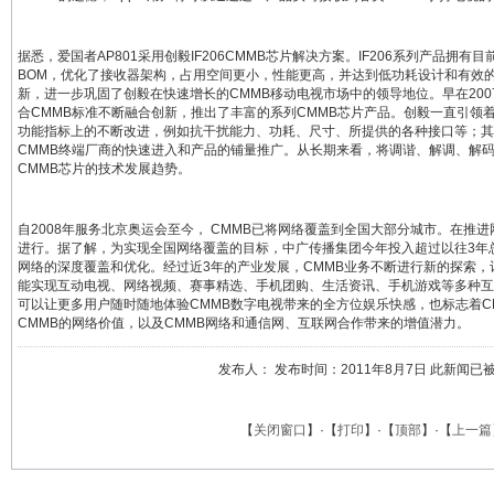
据悉，爱国者AP801采用创毅IF206CMMB芯片解决方案。IF206系列产品拥
BOM，优化了接收器架构，占用空间更小，性能更高，并达到低功耗设计和有效的电
新，进一步巩固了创毅在快速增长的CMMB移动电视市场中的领导地位。早在200
合CMMB标准不断融合创新，推出了丰富的系列CMMB芯片产品。创毅一直引领
功能指标上的不断改进，例如抗干扰能力、功耗、尺寸、所提供的各种接口等；其
CMMB终端厂商的快速进入和产品的铺量推广。从长期来看，将调谐、解调、解
CMMB芯片的技术发展趋势。
自2008年服务北京奥运会至今， CMMB已将网络覆盖到全国大部分城市。在推
进行。据了解，为实现全国网络覆盖的目标，中广传播集团今年投入超过以往3年
网络的深度覆盖和优化。经过近3年的产业发展，CMMB业务不断进行新的探索
能实现互动电视、网络视频、赛事精选、手机团购、生活资讯、手机游戏等多种互动融
可以让更多用户随时随地体验CMMB数字电视带来的全方位娱乐快感，也标志着C
CMMB的网络价值，以及CMMB网络和通信网、互联网合作带来的增值潜力。
发布人： 发布时间：2011年8月7日 此新闻已被浏览
【
关闭窗口
】·【
打印
】·【
顶部
】·【
上一篇