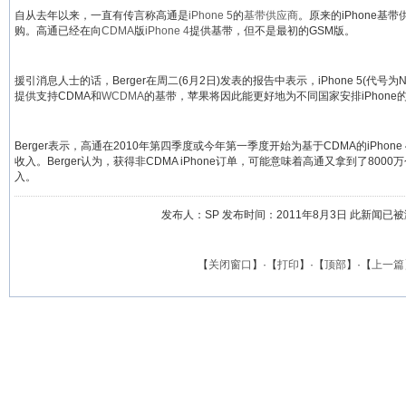
自从去年以来，一直有传言称高通是
iPhone 5
的
基带供应商
。原来的iPhone
购。高通已经在向
CDMA
版
iPhone 4
提供基带，但不是最初的GSM版。
援引消息人士的话，Berger在周二(6月2日)发表的报告中表示，iPhone 5(代
提供支持CDMA和
WCDMA
的基带，苹果将因此能更好地为不同国家安排iPhone的生
Berger表示，高通在2010年第四季度或今年第一季度开始为基于CDMA的iPhone
收入。Berger认为，获得非CDMA iPhone订单，可能意味着高通又拿到了80
入。
发布人：SP 发布时间：2011年8月3日 此新闻已被浏览 
【
关闭窗口
】·【
打印
】·【
顶部
】·【
上一篇