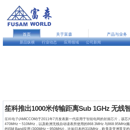
首页
关于富森
产品与业务
新品纵横
行业动态
在线服务
应用领域
公司新闻
English
笙科推出1000米传输距离Sub 1GHz 无
笙科电子
(AMICCOM)于2011年7月发表新一代应用于
智能电网
的
射频芯片
，该芯
470MHz ~ 510MHz，以及欧洲无线自动读表所使用的868.3MHz 与868.95M
的ISM Band应用 (300MHz ~ 950MHz)，比如日本的310MHz，欧美及亚洲常