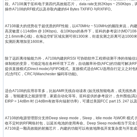
段。A7108属于笙科电子第四代高效能芯片， data rate支持2Kbps ~ 250Kb
操作A7108的RF模式以及存取内建的64 Bytes TXFIFO 与RXFIFO。
A7108最大的优势在于超优质的RF性能，以470MHz ~ 510MHz的频段来说，
高灵敏度 (-114dBm @ 10Kbps)。在10Kbps的条件下，笙科的参考设计(MD7
之1.6mm单心线)，在海边空旷区域实测可得1300米，街道实测之距离可达1000米。若将
实测距离增加至1600米。
除了远距离传输能力外，A7108内建的RSSI 可协助软件工程师侦测干净的传输信道，芯
体制程的变异，可稳定地在各种环境下工作，自动频率补偿(AFC)的功能可解决RF
提供直接模式(Direct mode)与FIFO模式。直接模式适合MCU选用自行定义之封
式(含FEC，CRC与Manchester 编码等功能)。
适合A7108的应用非常多，比如AMR无线自动读表 (如无线智能电表，或无线
器 ，智能建筑之能源管理，家庭自动化等等。笙科提供的参考设计，含外围低(高
EIRP = 14dBm 时 (14dBm有效等向辐射功率)，可通过美国FCC part 15. 247 以
A7108的电源管理部分支持Deep sleep mode，Sleep，Idle mode 与WOR 模
收不定时的RF网络封包，以延长电池的使用寿命。Deep Sleep mode相当于完全
A7108是一颗高效能的射频芯片，内建的功能可以有效地降低开发复杂度与开发