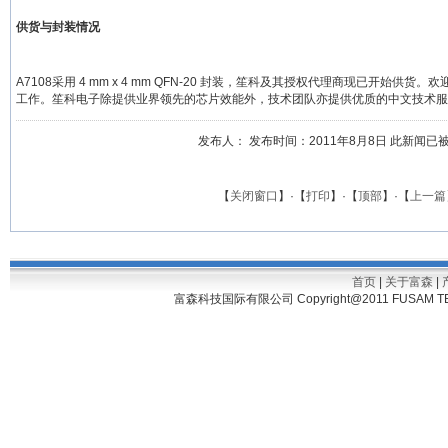
供货与封装情况
A7108采用 4 mm x 4 mm QFN-20 封装，笙科及其授权代理商现已开始供
工作。笙科电子除提供业界领先的芯片效能外，技术团队亦提供优质的中文技术服务，量产
发布人： 发布时间：2011年8月8日 此新闻已被浏览
【
关闭窗口
】·【
打印
】·【
顶部
】·【
上一篇
首页
|
关于富森
|
富森科技国际有限公司 Copyright@2011 FUSAM TECH