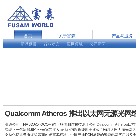
首页
关于富森
产品与业务
新品纵横
行业动态
在线服务
应用领域
公司新闻
English
Qualcomm Atheros 推出以太网无源光
高通公司（NASDAQ: QCOM)旗下联网和连接技术子公司
Qualcomm Atheros
日前
实现下一代家庭和企业光宽带接入而优化的超低能耗千兆位(1G)
以太网
无源光网络
支持包括北美电缆运营商的光宽带标准、中国开通PON承载的智能电网应用以及全