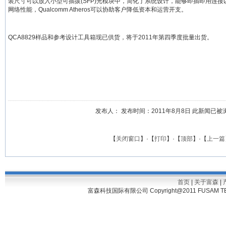
装尺寸可以放入小型可插拔(SFP)光模块中，简化了系统设计，能够即插即用连接
网络性能，Qualcomm Atheros可以协助客户降低资本和运营开支。
QCA8829样品和参考设计工具箱现已供货，将于2011年第四季度批量出货。
发布人： 发布时间：2011年8月8日 此新闻已被浏览 1
【
关闭窗口
】·【
打印
】·【
顶部
】·【
上一篇
首页
|
关于富森
|
富森科技国际有限公司 Copyright@2011 FUSAM TECH