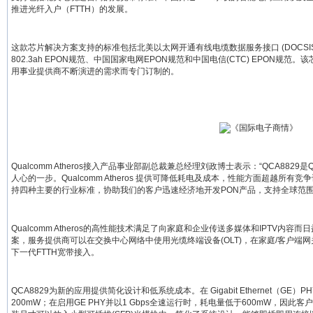
推进光纤入户（FTTH）的发展。
这款芯片解决方案支持的标准包括北美以太网开通有线电缆数据服务接口 (DOCSIS® Provision
802.3ah EPON规范、中国国家电网EPON规范和中国电信(CTC) EPON
用事业提供商不断演进的需求而专门订制的。
Qualcomm Atheros接入产品事业部副总裁兼总经理刘政博士表示：“QCA8829是Q
人心的一步。Qualcomm Atheros 提供可降低耗电及成本，性能方面超越所有
持四种主要的行业标准，协助我们的客户迅速经济地开发PON产品，支持全球范围
Qualcomm Atheros的高性能技术满足了向家庭和企业传送多媒体和IPTV内
案，服务提供商可以在交换中心网络中使用光缆终端设备(OLT)，在家庭/客户端网
下一代FTTH宽带接入。
QCA8829为新的应用提供简化设计和低系统成本。在 Gigabit Ethernet（GE
200mW；在启用GE PHY并以1 Gbps全速运行时，耗电量低于600mW，因