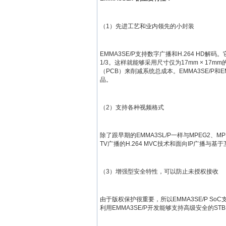
（1）先进工艺和业内领先的小封装
EMMA3SE/P支持数字广播和H.264 HD解
1/3。这样就能够采用尺寸仅为17mm × 1
（PCB）来削减系统总成本。EMMA3SE/P和
品。
（2）支持各种视频格式
除了跟早期的EMMA3SL/P一样与MPEG2、MP
TV广播的H.264 MVC技术和面向IP广播与基于互
（3）增强型安全特性，可以防止未授权接收
由于版权保护很重要，所以EMMA3SE/P 
利用EMMA3SE/P开发能够支持高级安全的ST