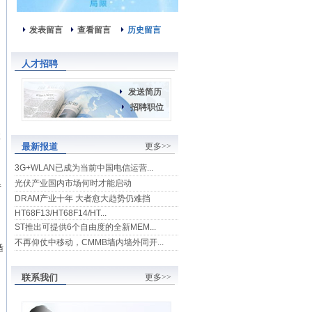
发表留言
查看留言
历史留言
人才招聘
发送简历
招聘职位
收
最新报道
更多>>
3G+WLAN已成为当前中国电信运营...
光伏产业国内市场何时才能启动
并
DRAM产业十年 大者愈大趋势仍难挡
HT68F13/HT68F14/HT...
ST推出可提供6个自由度的全新MEM...
不再仰仗中移动，CMMB墙内墙外同开...
适
联系我们
更多>>