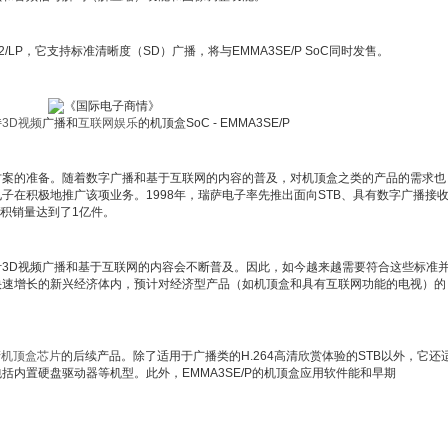
L2/LP，它支持标准清晰度（SD）广播，将与EMMA3SE/P SoC同时发售。
持
3D视频
广播和
互联网娱乐
的机顶盒SoC - EMMA3SE/P
方案的准备。随着数字广播和基于互联网的内容的普及，对机顶盒之类的产品的需求也
子在积极地推广该项业务。1998年，瑞萨电子率先推出面向STB、具有数字广播接
累积销量达到了1亿件。
3D视频广播和基于互联网的内容会不断普及。因此，如今越来越需要符合这些标准
快速增长的新兴经济体内，预计对经济型产品（如机顶盒和具有互联网功能的电视）的
清
机顶盒芯片
的后续产品。除了适用于广播类的H.264高清欣赏体验的STB以外，它还
场，包括内置硬盘驱动器等机型。此外，EMMA3SE/P的机顶盒应用软件能和早期