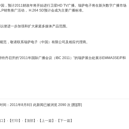
在中国，预计2011财政年将开始进行卫星HD TV广播。瑞萨电子将在新兴数字广播市场
LP销售推广活动， H.264 SD预计会成为主要广播标准。
SoC，以便进一步加强和扩大家庭多媒体产品范围。
主要技术规范，敬请联系瑞萨电子（中国）有限公司及相应代理商。
特丹召开的“2011年国际广播会议（IBC 2011）”的瑞萨展台处展示EMMA3SE/P和
间：2011年8月8日 此新闻已被浏览 2090 次 [图][荐]
口
】·【
打印
】·【
顶部
】·【
上一篇
】·【
下一篇
】