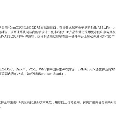
码。它采用40nm工艺和16位DDR3存储器接口，引脚数比瑞萨电子早期EMMA3SL/P约少
7mm的封装，从而让系统制造商能够设计出更小巧的STB产品和通过采用更小的印刷电路板
EMMA3SL2/LP脚对脚兼容，这样制造商就能够在统一硬件平台上轻松开发HD和SD产
EG4 AVC、DivX™、VC-1、WMV和中国标准AVS兼容，EMMA3SE/P还支持面向3D
联网内容的格式（如VP6和Sorenson Spark）。
SoC支持全球主要CA供应商的最新技术规范，用以防止信号盗用。付费广播内容分销商可
B。