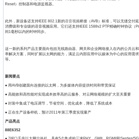
Reset）控制器和电源监视器。
此外，新设备还支持IEEE 802.1新的
语音视频
桥接（AVB）标准，可以无缝交付
消费级和专业级的语音视频应用。它们还支持IEEE 1588v2 PTP精确时钟协议（Preci
间1毫秒以内的时钟同步。
这一新的系列产品主要面向包括无线路由器、网关和企业网络接入在内的公共云和
率解决方案，同时扩展以太网的能力，满足云内部应用中以媒体为中心的应用需求
等。
新闻要点
● 用AVB创建面向连接的以太网，为多媒体内容提供时间和带宽保证
● 高能效和高性能对实现成本效率高的云服务、对云网络规模的扩大至关重要
● 封装中集成了电压调节，节省空间，优化成本，降低了系统成本
● 正在生产设备样机，预计2011年第三季度实现量产
产品亮点
88E6352
● 7端口千兆以太网
交换机
，具有5个集成的三速PHY、GMII、RGMII和Serdes/SG