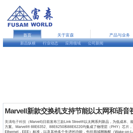
首页
关于富森
产品与业务
新品纵横
行业动态
在线服务
应用领域
公司新闻
English
Marvell新款交换机支持节能以太网和语
美满电子科技
（Marvell)日前发布三款Link Street®以太网系列新品，为
方案。Marvell® 88E6352、88E6250和88E6220均集成了物理层（PHY）芯片，支
Ethernet，EEE）标准，以及其他多个先进的功能，包括局域网唤醒（Wake-on-L